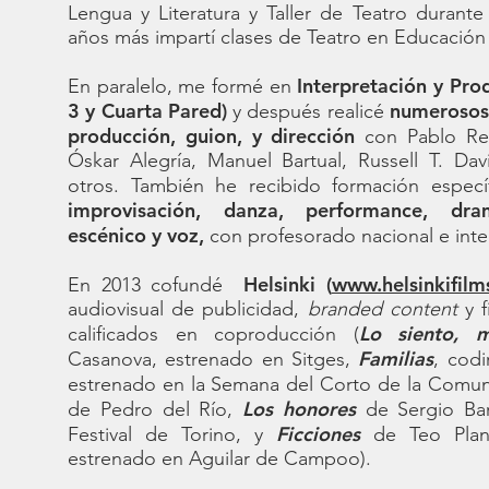
Lengua y Literatura y Taller de Teatro durant
años más impartí clases de Teatro en Educación
Interpretación y Pro
En paralelo, me formé en
3 y Cuarta Pared)
numerosos 
y después realicé
producción, guion, y dirección
con Pablo Rem
Óskar Alegría, Manuel Bartual, Russell T. Dav
otros. También he recibido formación espec
improvisación, danza, performance, dra
escénico y voz,
con profesorado nacional e inte
Helsinki (
www.helsinkifil
En 2013 cofundé
audiovisual de publicidad,
branded content
y f
Lo siento, 
calificados en coproducción (
Familias
Casanova, estrenado en Sitges,
, codi
estrenado en la Semana del Corto de la Comu
Los honores
de Pedro del Río,
de Sergio Bar
Ficciones
Festival de Torino, y
de Teo Planel
estrenado en Aguilar de Campoo).