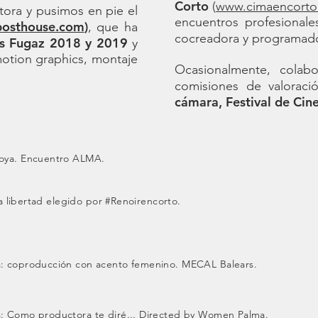
Corto
(
www.cimaencort
tora y pusimos en pie el
encuentros profesional
posthouse.com
)
, que ha
cocreadora y programa
os Fugaz 2018 y 2019
y
motion graphics, montaje
Ocasionalmente, colabo
comisiones de valorac
cámara, Festival de Cin
oya. Encuentro ALMA.
a libertad elegido por #Renoirencorto.
: coproducción con acento femenino. MECAL Balears.
 Como productora te diré... Directed by Women Palma.