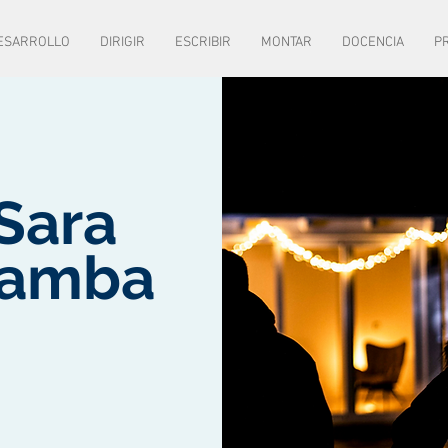
ESARROLLO
DIRIGIR
ESCRIBIR
MONTAR
DOCENCIA
P
FIBABC
FESTIVAL
2019
FUNGLODE
2016
MEJOR I-CORTO
MEJOR ACTRIZ
Sara
amba