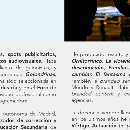
s, spots publicitarios,
He producido, escrito y 
os audiovisuales
Ornitorrinco, La violen
. Hace
desconocidas, Familias
dicato de guionistas, y
Golondrinas
cambiar, El fantasma 
rgometraje,
,
a sido seleccionada en
También la
branded ser
ndustria
Foro de
Mundo y Renault. Habit
y en el
branded content
y cont
tividad profesional como
agencias.
programadora.
La docencia siempre llam
d Autónoma de Madrid,
en los últimos años he 
izados de corrección y
Vértigo Actuación
(
htt
ucación Secundaria
de