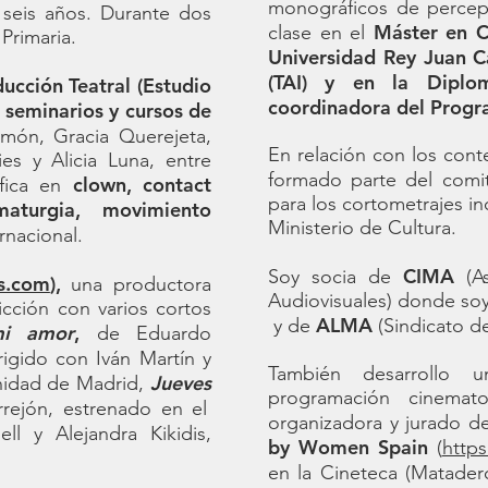
monográficos de percep
e seis años. Durante dos
Máster en C
clase en el
 Primaria.
Universidad Rey Juan C
(TAI) y en la Diplo
ducción Teatral (Estudio
coordinadora del Prog
seminarios y cursos de
ón, Gracia Querejeta,
En relación con los cont
ies y Alicia Luna, entre
formado parte del com
clown, contact
ífica en
para los cortometrajes in
maturgia, movimiento
Ministerio de Cultura.
rnacional.
CIMA
Soy socia de
(As
ms.com
),
una productora
Audiovisuales) donde soy
icción con varios cortos
ALMA
y de
(Sindicato d
mi amor
,
de Eduardo
rigido con Iván Martín y
También desarrollo u
Jueves
nidad de Madrid,
programación cinemato
rejón, estrenado en el
organizadora y jurado de
l y Alejandra Kikidis,
by Women Spain
(
http
en la Cineteca (Matade