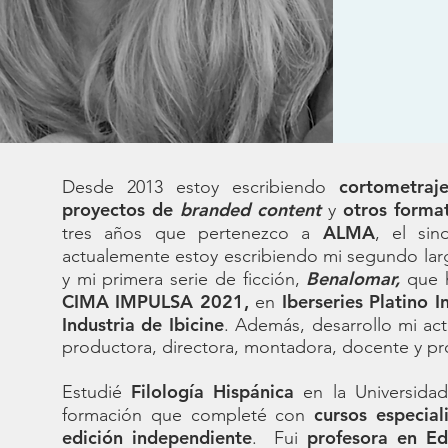
cortometraje
Desde 2013 estoy escribiendo
proyectos de
branded content
otros format
y
ALMA
tres años que pertenezco a
, el sin
actualemente estoy escribiendo mi segundo la
Benalomar,
y mi primera serie de ficción,
que h
CIMA IMPULSA 2021,
Iberseries Platino I
en
Industria de Ibicine
. Además, desarrollo mi ac
productora, directora, montadora, docente y 
Filología Hispánica
Estudié
en la Universida
cursos especial
formación que completé con
edición independiente
profesora en Ed
. Fui