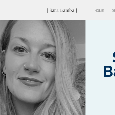
[ Sara Bamba ]
HOME
D
NOTODOFILMFEST
2017
B