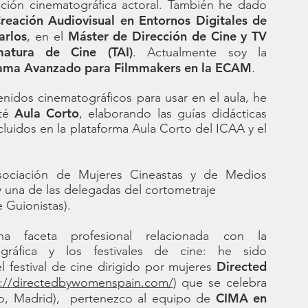
ción cinematográfica actoral. También he dado
reación Audiovisual en Entornos Digitales de
arlos
Máster de Dirección de Cine y TV
, en el
matura de Cine (TAI)
. Actualmente soy la
rama Avanzado para Filmmakers en la ECAM
.
enidos cinematográficos para usar en el aula, he
Aula Corto
ité
, elaborando las guías didácticas
cluidos en la plataforma Aula Corto del ICAA y el
ociación de Mujeres Cineastas y de Medios
 una de las delegadas del cortometraje
e Guionistas).
na faceta profesional relacionada con la
gráfica y los festivales de cine: he sido
Directed
l festival de cine dirigido por mujeres
s://directedbywomenspain.com/
) que se celebra
CIMA en
ro, Madrid), pertenezco al equipo de