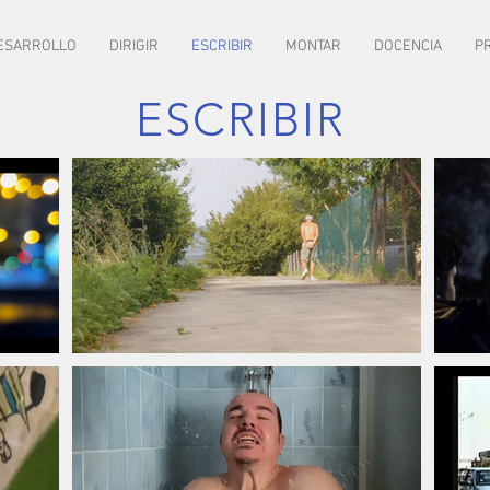
ESARROLLO
DIRIGIR
ESCRIBIR
MONTAR
DOCENCIA
P
FIBABC
FESTIVAL
2019
FUNGLODE
2016
ESCRIBIR
MEJOR I-CORTO
MEJOR ACTRIZ