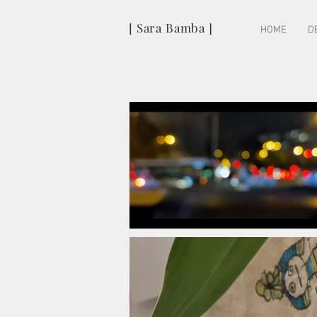
[ Sara Bamba ]
HOME
D
NOTODOFILMFEST
2017