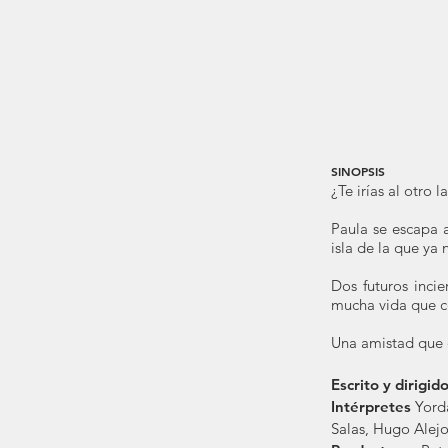
SINOPSIS
¿Te irías al otro
Paula se escapa a
isla de la que ya 
Dos futuros inci
mucha vida que c
Una amistad que d
Escrito y dirigid
Intérpretes
Yord
Salas, Hugo Alej