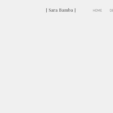
[ Sara Bamba ]
HOME
D
NOTODOFILMFEST
2017