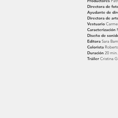
Productores
Pat
Directora de fot
Ayudante de dir
Directora de ar
Vestuario
Carmen
Caracterización
Diseño de soni
Editora
Sara Bam
Colorista
Roberto
Duración
20
min.
Tráiler
Cristina 