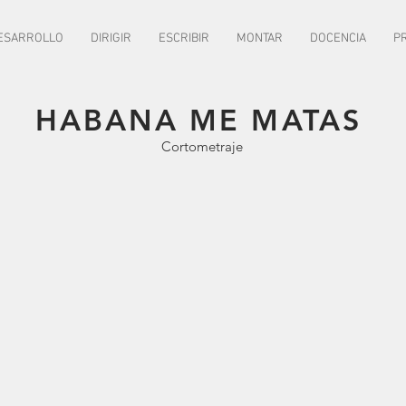
ESARROLLO
DIRIGIR
ESCRIBIR
MONTAR
DOCENCIA
P
FIBABC
FESTIVAL
2019
FUNGLODE
2016
HABANA ME MATAS
MEJOR I-CORTO
Cortometraje
MEJOR ACTRIZ