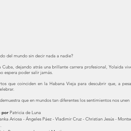
 lado del mundo sin decir nada a nadie?
 Cuba, dejando atrás una brillante carrera profesional, Yolaida viv
no espera poder salir jamás.
ertos que coinciden en la Habana Vieja para descubrir que, a pes
elebrar.
emuestra que en mundos tan diferentes los sentimientos nos unen e
o por
Patricia de Luna
anka Ariosa - Ángeles Páez - Vladimir Cruz - Christian Jesús - Monts
o.