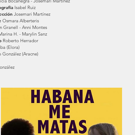
ricia Bocanegra - Josemari Martínez
ografía
Isabel Ruiz
ección
Josemari Martínez
te
Osmara Alberteris
 Granell - Anni Montes
Marina H. - Marylin Sanz
do
Roberto Herrador
ba (Elora)
 González (Aracne)
González